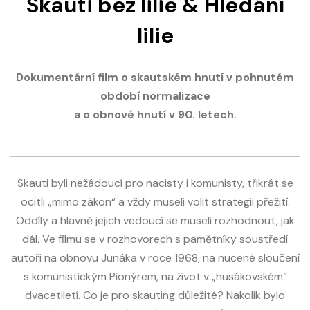
Skauti bez lilie & Hledání
lilie
Dokumentární film o skautském hnutí v pohnutém
období normalizace
a o obnově hnutí v 90. letech.
Skauti byli nežádoucí pro nacisty i komunisty, třikrát se
ocitli „mimo zákon“ a vždy museli volit strategii přežití.
Oddíly a hlavně jejich vedoucí se museli rozhodnout, jak
dál. Ve filmu se v rozhovorech s pamětníky soustředí
autoři na obnovu Junáka v roce 1968, na nucené sloučení
s komunistickým Pionýrem, na život v „husákovském“
dvacetiletí. Co je pro skauting důležité? Nakolik bylo