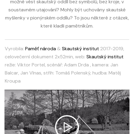
možné vést skautský oddíl bez symbolů, bez kroje, v
soustavném utajování? Mohly být uchovány skautské
myšlenky v pionýrském oddílu? To jsou některé z otázek,
které kladli pamětníkům.
Vyrobila:
Paměť národa
&
Skautský institut
2017-2019,
celovečerní dokument 2x52min, web:
Skautský institut
režie: Viktor Portel, scénář: Adam Drda , kamera: Jan
Balcar, Jan Vlnas, střih: Tomáš Polenský, hudba: Matěj
Kroupa