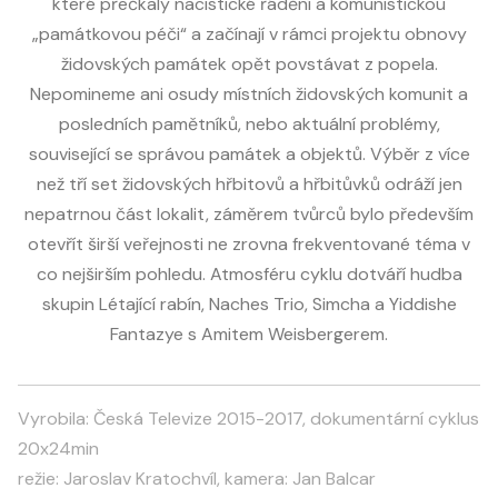
které přečkaly nacistické řádění a komunistickou
„památkovou péči“ a začínají v rámci projektu obnovy
židovských památek opět povstávat z popela.
Nepomineme ani osudy místních židovských komunit a
posledních pamětníků, nebo aktuální problémy,
související se správou památek a objektů. Výběr z více
než tří set židovských hřbitovů a hřbitůvků odráží jen
nepatrnou část lokalit, záměrem tvůrců bylo především
otevřít širší veřejnosti ne zrovna frekventované téma v
co nejširším pohledu. Atmosféru cyklu dotváří hudba
skupin Létající rabín, Naches Trio, Simcha a Yiddishe
Fantazye s Amitem Weisbergerem.
Vyrobila: Česká Televize 2015-2017, dokumentární cyklus
20x24min
režie: Jaroslav Kratochvíl, kamera: Jan Balcar