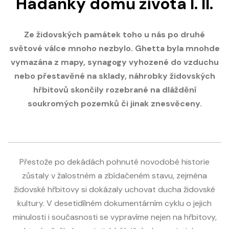
Hádanky domů života I. II.
Ze židovských památek toho u nás po druhé
světové válce mnoho nezbylo. Ghetta byla mnohde
vymazána z mapy, synagogy vyhozené do vzduchu
nebo přestavěné na sklady, náhrobky židovských
hřbitovů skončily rozebrané na dláždění
soukromých pozemků či jinak znesvěceny.
Přestože po dekádách pohnuté novodobé historie
zůstaly v žalostném a zbídačeném stavu, zejména
židovské hřbitovy si dokázaly uchovat ducha židovské
kultury. V desetidílném dokumentárním cyklu o jejich
minulosti i současnosti se vypravíme nejen na hřbitovy,