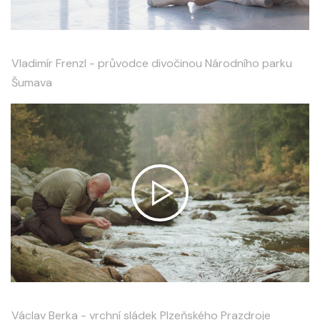
Vladimír Frenzl - průvodce divočinou Národního parku
Šumava
Václav Berka - vrchní sládek Plzeňského Prazdroje