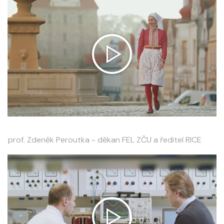
prof. Zdeněk Peroutka - děkan FEL ZČU a ředitel RICE