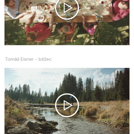
Tomáš Eisner - běžec