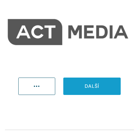
•••
DALŠÍ