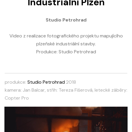
Industriální Plzeň
Studio Petrohrad
Video z realizace fotografického projektu mapujícího
plzeňské industriální stavby.
Produkce: Studio Petrohrad
produkce:
Studio Petrohrad
2018
kamera: Jan Balcar, střih: Tereza Fišerová, letecké záběry:
Copter Pro