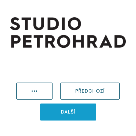
•••
PŘEDCHOZÍ
DALŠÍ