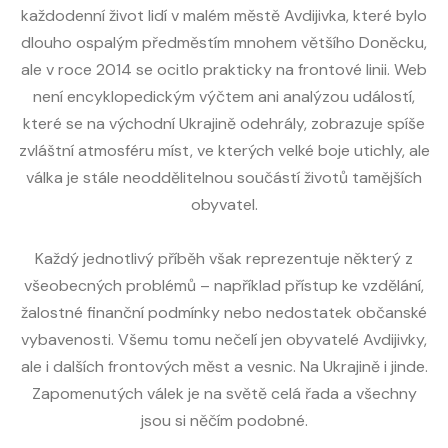
každodenní život lidí v malém městě Avdijivka, které bylo
dlouho ospalým předměstím mnohem většího Doněcku,
ale v roce 2014 se ocitlo prakticky na frontové linii. Web
není encyklopedickým výčtem ani analýzou událostí,
které se na východní Ukrajině odehrály, zobrazuje spíše
zvláštní atmosféru míst, ve kterých velké boje utichly, ale
válka je stále neoddělitelnou součástí životů tamějších
obyvatel.
Každý jednotlivý příběh však reprezentuje některý z
všeobecných problémů – například přístup ke vzdělání,
žalostné finanční podmínky nebo nedostatek občanské
vybavenosti. Všemu tomu nečelí jen obyvatelé Avdijivky,
ale i dalších frontových měst a vesnic. Na Ukrajině i jinde.
Zapomenutých válek je na světě celá řada a všechny
jsou si něčím podobné.