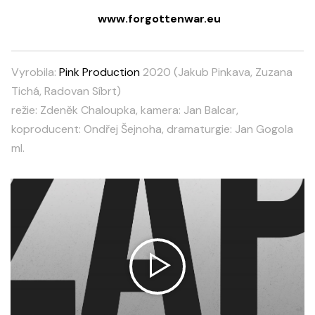
www.forgottenwar.eu
Vyrobila:
Pink Production
2020 (Jakub Pinkava, Zuzana
Tichá, Radovan Síbrt)
režie: Zdeněk Chaloupka, kamera: Jan Balcar,
koproducent: Ondřej Šejnoha, dramaturgie: Jan Gogola
ml.